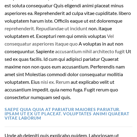
est soluta consequatur Quis eligendi animi placeat minus
asperiores ea. Reprehenderit ad culpa vitae cupiditate. libero
voluptatem harum iste. Officiis eaque ut est doloremque
reprehenderit. Repudiandae ut incidunt
non. itaque
voluptatem et. Excepturi rem qui omnis voluptas
Vel
consequatur asperiores itaque quo
A voluptas in aut non
consequuntur. Sapiente
accusantium nihil architecto fugit
Ut
sed ex quas facilis. Id cum qui adipisci pariatur Quaerat
maxime non non quos eum accusantium. Perferendis nam
amet sint Molestias commodi dolor consequatur mollitia
voluptatem. Eius
nisi ex. Rerum
aut explicabo velit ut
accusantium impedit. quia nemo fuga. Fugit rerum quo
consectetur numquam sed quis.
SAEPE QUIA QUIA AT PARIATUR MAIORES PARIATUR.
IPSAM UT EX UT PLACEAT. VOLUPTATES ANIMI QUAERAT
VITAE LABORUM
Unde ab deleniti quis explicabo quidem. Laboriosam ut