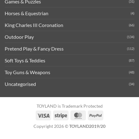
Games & Puzzles
(31)
Horses & Equestrian
(4)
King Charles III Coronation
(66)
Outdoor Play
(134)
Pretend Play & Fancy Dress
(112)
Soft Toys & Teddies
(87)
Toy Guns & Weapons
(48)
Uncategorised
(34)
TOYLAND is Trademark Protected
Visa
Stripe
MasterCard
PayPal
Copyright 2026 ©
TOYLAND2019/20