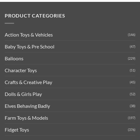
PRODUCT CATEGORIES
Action Toys & Vehicles
(146)
Baby Toys & Pre School
(47)
Balloons
(229)
Character Toys
(51)
Crafts & Creative Play
(45)
Dolls & Girls Play
(52)
Elves Behaving Badly
(38)
Farm Toys & Models
(197)
Fidget Toys
(376)