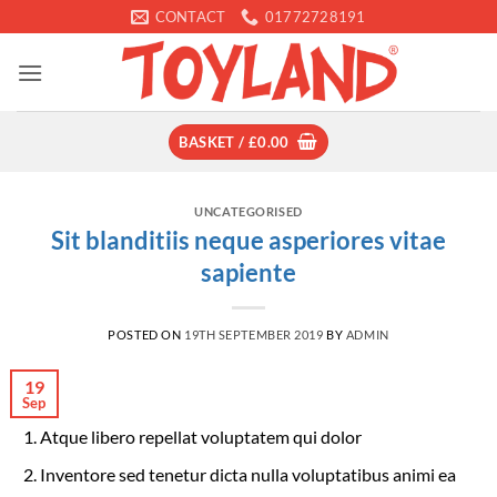
Skip
CONTACT
01772728191
to
content
BASKET /
£
0.00
UNCATEGORISED
Sit blanditiis neque asperiores vitae
sapiente
POSTED ON
19TH SEPTEMBER 2019
BY
ADMIN
19
Sep
Atque libero repellat voluptatem qui dolor
Inventore sed tenetur dicta nulla voluptatibus animi ea